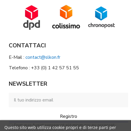
CONTATTACI
E-Mail :
contact@slkon.fr
Telefono : +33 (0) 1 42 57 51 55
NEWSLETTER
Registro
Enim quis fugiat consequat elit minim nisi eu occaecat
Questo sito web utilizza cookie propri e di terze parti per